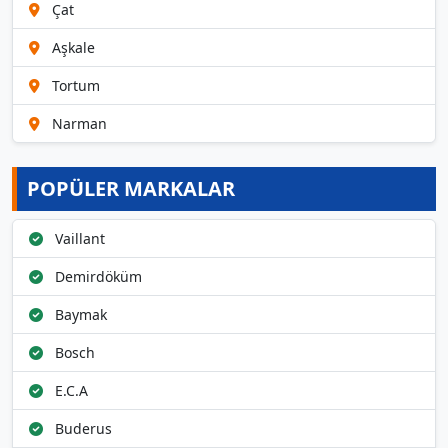
Çat
Aşkale
Tortum
Narman
POPÜLER MARKALAR
Vaillant
Demirdöküm
Baymak
Bosch
E.C.A
Buderus