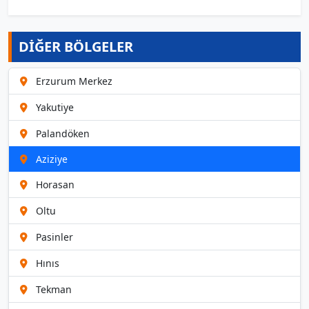
DİĞER BÖLGELER
Erzurum Merkez
Yakutiye
Palandöken
Aziziye
Horasan
Oltu
Pasinler
Hınıs
Tekman