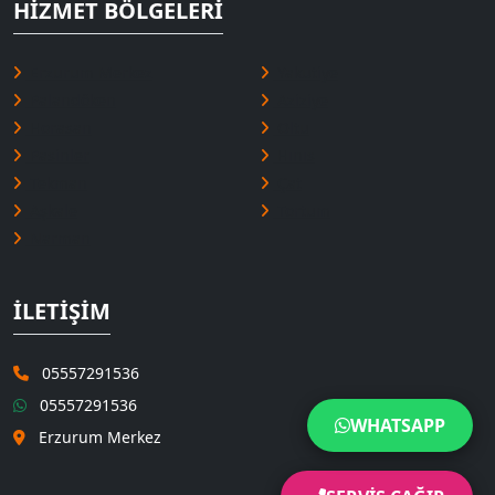
HIZMET BÖLGELERI
Erzurum Merkez
Yakutiye
Palandöken
Aziziye
Horasan
Oltu
Pasinler
Hınıs
Tekman
Çat
Aşkale
Tortum
Narman
İLETIŞIM
05557291536
05557291536
WHATSAPP
Erzurum Merkez