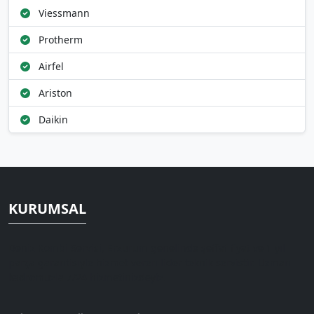
Viessmann
Protherm
Airfel
Ariston
Daikin
KURUMSAL
Deniz Kombi Servisi, Erzurum genelinde şeffaf fiyat ve 1 yıl
parça garantisiyle hizmet veren lider teknik servistir. Uzman
kadromuzla 7/24 hizmetinizdeyiz.