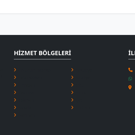
HIZMET BÖLGELERI
İL
at
Erzurum Merkez
Yakutiye
ik
Palandöken
Aziziye
.
Horasan
Oltu
Pasinler
Hınıs
Tekman
Çat
Aşkale
Tortum
Narman