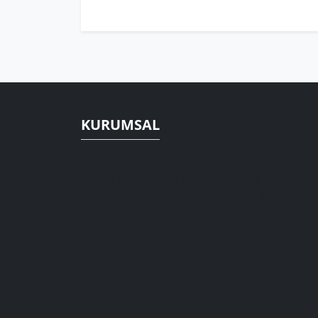
KURUMSAL
Deniz Kombi Servisi, Erzurum genelinde şeffaf fiy
ve 1 yıl parça garantisiyle hizmet veren lider tekn
servistir. Uzman kadromuzla 7/24 hizmetinizdeyiz