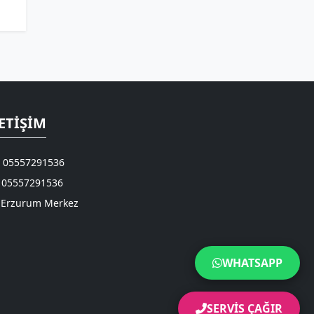
ETIŞIM
05557291536
05557291536
Erzurum Merkez
WHATSAPP
SERVİS ÇAĞIR