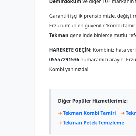
Demirdöküm
ve diğer 10+ markanın 
Garantili işçilik prensibimizle, değişti
Erzurum'un en güvenilir 'kombi tamircis
Tekman
genelinde binlerce mutlu ref
HAREKETE GEÇİN:
Kombiniz hata ver
05557291536
numaramızı arayın. Erzu
Kombi yanınızda!
Diğer Popüler Hizmetlerimiz:
Tekman Kombi Tamiri
Tek
Tekman Petek Temizleme