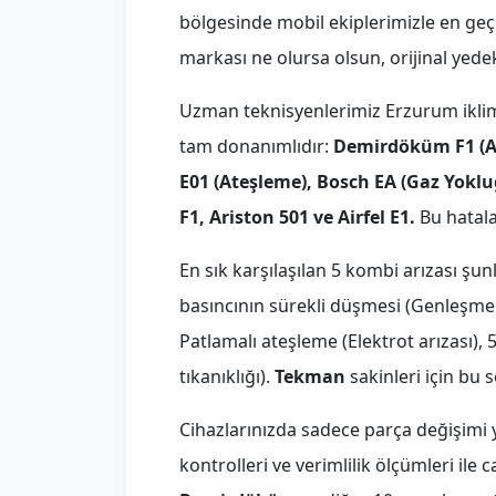
bölgesinde mobil ekiplerimizle en geç 
markası ne olursa olsun, orijinal yed
Uzman teknisyenlerimiz Erzurum iklim ş
tam donanımlıdır:
Demirdöküm F1 (Aşı
E01 (Ateşleme), Bosch EA (Gaz Yokl
F1, Ariston 501 ve Airfel E1.
Bu hatala
En sık karşılaşılan 5 kombi arızası şun
basıncının sürekli düşmesi (Genleşme ta
Patlamalı ateşleme (Elektrot arızası),
tıkanıklığı).
Tekman
sakinleri için bu
Cihazlarınızda sadece parça değişimi y
kontrolleri ve verimlilik ölçümleri ile 