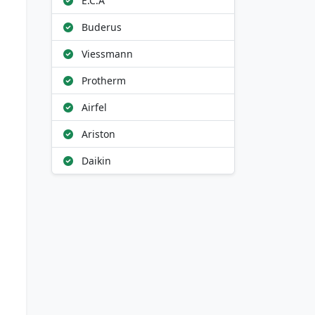
E.C.A
Buderus
Viessmann
Protherm
Airfel
Ariston
Daikin