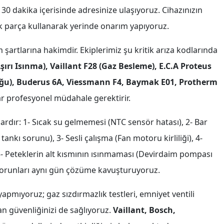
30 dakika içerisinde adresinize ulaşıyoruz. Cihazınızın
ek parça kullanarak yerinde onarım yapıyoruz.
artlarına hakimdir. Ekiplerimiz şu kritik arıza kodlarında
rı Isınma), Vaillant F28 (Gaz Besleme), E.C.A Proteus
uğu), Buderus 6A, Viessmann F4, Baymak E01, Protherm
r profesyonel müdahale gerektirir.
lardır: 1- Sıcak su gelmemesi (NTC sensör hatası), 2- Bar
nkı sorunu), 3- Sesli çalışma (Fan motoru kirliliği), 4-
 5- Peteklerin alt kısmının ısınmaması (Devirdaim pompası
 sorunları aynı gün çözüme kavuşturuyoruz.
apmıyoruz; gaz sızdırmazlık testleri, emniyet ventili
can güvenliğinizi de sağlıyoruz.
Vaillant, Bosch,