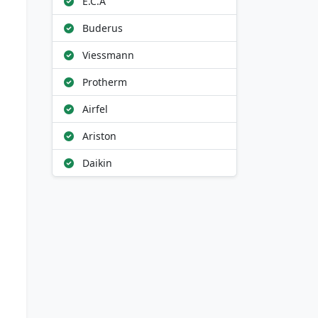
E.C.A
Buderus
Viessmann
Protherm
Airfel
Ariston
Daikin