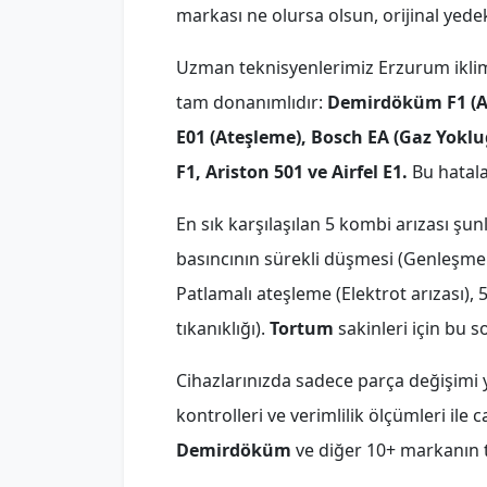
markası ne olursa olsun, orijinal yed
Uzman teknisyenlerimiz Erzurum iklim ş
tam donanımlıdır:
Demirdöküm F1 (Aşı
E01 (Ateşleme), Bosch EA (Gaz Yokl
F1, Ariston 501 ve Airfel E1.
Bu hatala
En sık karşılaşılan 5 kombi arızası şun
basıncının sürekli düşmesi (Genleşme ta
Patlamalı ateşleme (Elektrot arızası),
tıkanıklığı).
Tortum
sakinleri için bu 
Cihazlarınızda sadece parça değişimi y
kontrolleri ve verimlilik ölçümleri ile 
Demirdöküm
ve diğer 10+ markanın 