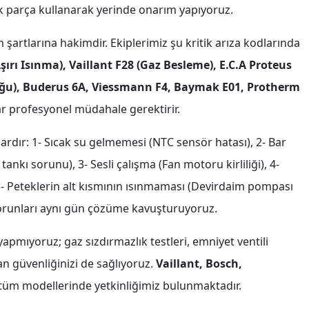
ek parça kullanarak yerinde onarım yapıyoruz.
artlarına hakimdir. Ekiplerimiz şu kritik arıza kodlarında
rı Isınma), Vaillant F28 (Gaz Besleme), E.C.A Proteus
uğu), Buderus 6A, Viessmann F4, Baymak E01, Protherm
r profesyonel müdahale gerektirir.
lardır: 1- Sıcak su gelmemesi (NTC sensör hatası), 2- Bar
nkı sorunu), 3- Sesli çalışma (Fan motoru kirliliği), 4-
 5- Peteklerin alt kısmının ısınmaması (Devirdaim pompası
sorunları aynı gün çözüme kavuşturuyoruz.
apmıyoruz; gaz sızdırmazlık testleri, emniyet ventili
can güvenliğinizi de sağlıyoruz.
Vaillant, Bosch,
tüm modellerinde yetkinliğimiz bulunmaktadır.