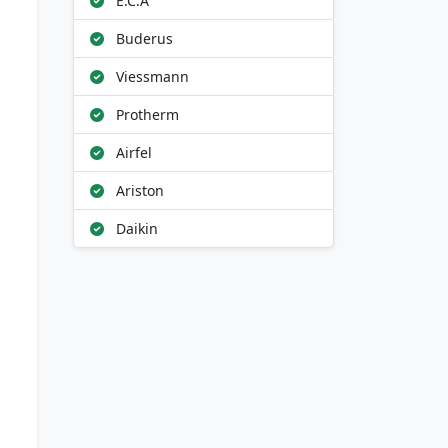
E.C.A
Buderus
Viessmann
Protherm
Airfel
Ariston
Daikin